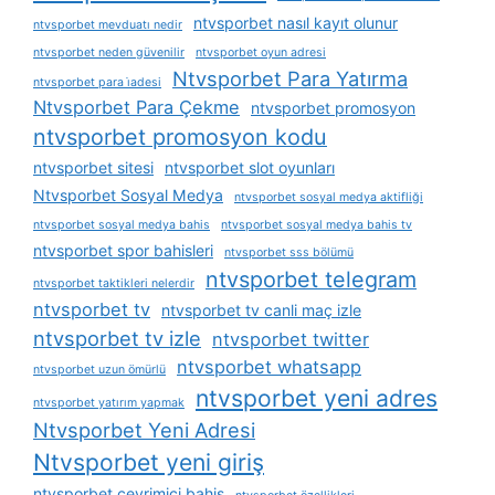
ntvsporbet nasıl kayıt olunur
ntvsporbet mevduatı nedir
ntvsporbet neden güvenilir
ntvsporbet oyun adresi
Ntvsporbet Para Yatırma
ntvsporbet para i̇adesi
Ntvsporbet Para Çekme
ntvsporbet promosyon
ntvsporbet promosyon kodu
ntvsporbet sitesi
ntvsporbet slot oyunları
Ntvsporbet Sosyal Medya
ntvsporbet sosyal medya aktifliği
ntvsporbet sosyal medya bahis
ntvsporbet sosyal medya bahis tv
ntvsporbet spor bahisleri
ntvsporbet sss bölümü
ntvsporbet telegram
ntvsporbet taktikleri nelerdir
ntvsporbet tv
ntvsporbet tv canli maç izle
ntvsporbet tv izle
ntvsporbet twitter
ntvsporbet whatsapp
ntvsporbet uzun ömürlü
ntvsporbet yeni adres
ntvsporbet yatırım yapmak
Ntvsporbet Yeni Adresi
Ntvsporbet yeni giriş
ntvsporbet çevrimiçi bahis