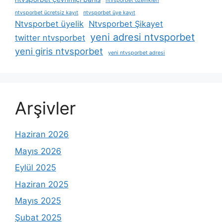
ntvsporbet özellikleri
ntvsporbet ücretsiz kayıt
ntvsporbet üye kayıt
Ntvsporbet üyelik
Ntvsporbet Şikayet
yeni adresi ntvsporbet
twitter ntvsporbet
yeni giris ntvsporbet
yeni ntvsporbet adresi
Arşivler
Haziran 2026
Mayıs 2026
Eylül 2025
Haziran 2025
Mayıs 2025
Şubat 2025