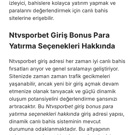
izleyici, bahislere kolayca yatırım yapmak ve
paralarını değerlendirmek için canlı bahis
sitelerine erişebilir.
Ntvsporbet Giriş Bonus Para
Yatırma Seçenekleri Hakkında
Ntvsporbet giriş adresi her zaman iyi canlı bahis
fırsatları arıyor ve genel sıralamayı geliştiriyor.
Sitenizde zaman zaman trafik gecikmeleri
yaşanabilir, ancak yeni bir giriş açmak devam
etmenize olanak tanıyacak ve güçlü dinamik
oluşum potansiyelini değerlendirme şansınızı
artıracaktır. Bu
Ntvsporbet giriş bonus para
yatırma seçenekleri hakkında
giriş adresi yapısı,
dinamik canlı bahis sisteminin mevcut
durumuna odaklanmaktadır. Bu altyapının