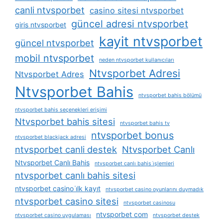
canli ntvsporbet
casino sitesi ntvsporbet
güncel adresi ntvsporbet
giris ntvsporbet
kayit ntvsporbet
güncel ntvsporbet
mobil ntvsporbet
neden ntvsporbet kullanıcıları
Ntvsporbet Adresi
Ntvsporbet Adres
Ntvsporbet Bahis
ntvsporbet bahis bölümü
ntvsporbet bahis seçenekleri erişimi
Ntvsporbet bahis sitesi
ntvsporbet bahis tv
ntvsporbet bonus
ntvsporbet blackjack adresi
ntvsporbet canli destek
Ntvsporbet Canlı
Ntvsporbet Canlı Bahis
ntvsporbet canlı bahis i̇şlemleri
ntvsporbet canlı bahis sitesi
ntvsporbet casino i̇lk kayıt
ntvsporbet casino oyunlarını duymadık
ntvsporbet casino sitesi
ntvsporbet casinosu
ntvsporbet com
ntvsporbet casino uygulaması
ntvsporbet destek