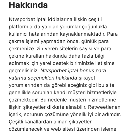
Hakkında
Ntvsporbet iptal iddialarına ilişkin çeşitli
platformlarda yapılan yorumlar çoğunlukla
kullanıcı hatalarından kaynaklanmaktadır. Para
çekme işlemi yapmadan önce, günlük para
çekmenize izin veren sitelerin sayısı ve para
çekme kuralları hakkında daha fazla bilgi
edinmek için yerel destek biriminizle iletişime
geçmelisiniz.
Ntvsporbet i̇ptal bonus para
yatırma seçenekleri hakkında
şikayet
yorumlarından da görebileceğiniz gibi bu site
genellikle sorunları kendi müşteri hizmetleriyle
çözmektedir. Bu nedenle müşteri hizmetlerine
ilişkin şikayetler dikkate alınabilir. Retweetlenen
içerik, sorunun çözümüne yönelik iyi bir adımdır.
Çeşitli kanallardan alınan şikayetler
çözümlenecek ve web sitesi üzerinden işleme