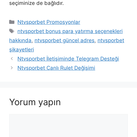
seçiminize de bağlıdır.
Kategoriler
Ntvsporbet Promosyonlar
Etiketler
ntvsporbet bonus para yatırma seçenekleri
hakkında
,
ntvsporbet güncel adres
,
ntvsporbet
şikayetleri
Ntvsporbet İletişiminde Telegram Desteği
Ntvsporbet Canlı Rulet Değişimi
Yorum yapın
Yorum