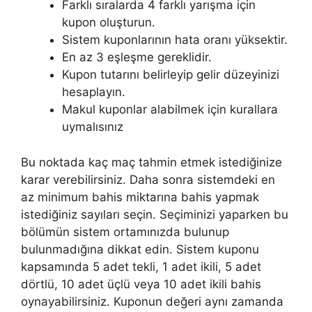
Farklı sıralarda 4 farklı yarışma için
kupon oluşturun.
Sistem kuponlarının hata oranı yüksektir.
En az 3 eşleşme gereklidir.
Kupon tutarını belirleyip gelir düzeyinizi
hesaplayın.
Makul kuponlar alabilmek için kurallara
uymalısınız
Bu noktada kaç maç tahmin etmek istediğinize
karar verebilirsiniz. Daha sonra sistemdeki en
az minimum bahis miktarına bahis yapmak
istediğiniz sayıları seçin. Seçiminizi yaparken bu
bölümün sistem ortamınızda bulunup
bulunmadığına dikkat edin. Sistem kuponu
kapsamında 5 adet tekli, 1 adet ikili, 5 adet
dörtlü, 10 adet üçlü veya 10 adet ikili bahis
oynayabilirsiniz. Kuponun değeri aynı zamanda