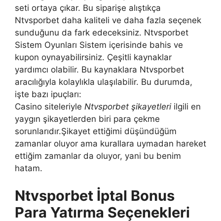
seti ortaya çıkar. Bu siparişe alıştıkça
Ntvsporbet daha kaliteli ve daha fazla seçenek
sunduğunu da fark edeceksiniz. Ntvsporbet
Sistem Oyunları Sistem içerisinde bahis ve
kupon oynayabilirsiniz. Çeşitli kaynaklar
yardımcı olabilir. Bu kaynaklara Ntvsporbet
aracılığıyla kolaylıkla ulaşılabilir. Bu durumda,
işte bazı ipuçları:
Casino siteleriyle
Ntvsporbet şikayetleri
ilgili en
yaygın şikayetlerden biri para çekme
sorunlarıdır.Şikayet ettiğimi düşündüğüm
zamanlar oluyor ama kurallara uymadan hareket
ettiğim zamanlar da oluyor, yani bu benim
hatam.
Ntvsporbet İptal Bonus
Para Yatırma Seçenekleri