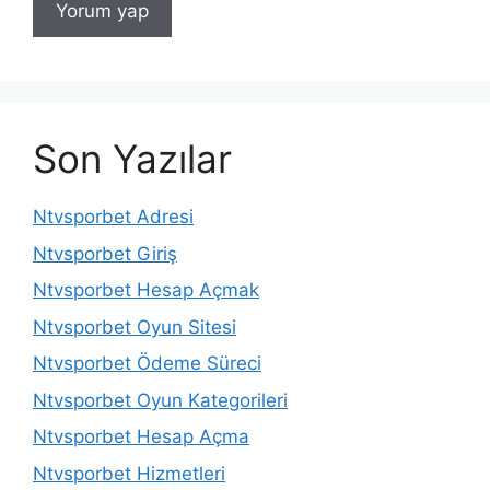
Son Yazılar
Ntvsporbet Adresi
Ntvsporbet Giriş
Ntvsporbet Hesap Açmak
Ntvsporbet Oyun Sitesi
Ntvsporbet Ödeme Süreci
Ntvsporbet Oyun Kategorileri
Ntvsporbet Hesap Açma
Ntvsporbet Hizmetleri