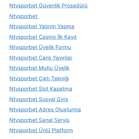
Ntvsporbet Güvenlik Prosedürü
Ntvsporbet
Ntvsporbet Yatırım Yapma
Ntvsporbet Casino İlk Kayıt
Ntvsporbet Üyelik Formu
Ntvsporbet Canlı Yayınlar
Ntvsporbet Mutlu Üyelik
Ntvsporbet Çıktı Tekniği
Ntvsporbet Slot Kapatma
Ntvsporbet Sosyal Giriş
Ntvsporbet Adres Oluşturma
Ntvsporbet Sanal Servis
Ntvsporbet Ünlü Platform