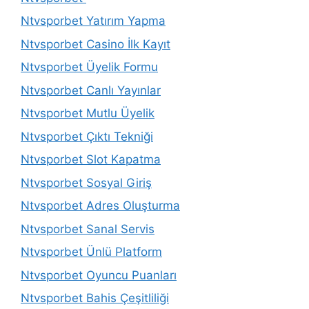
Ntvsporbet Yatırım Yapma
Ntvsporbet Casino İlk Kayıt
Ntvsporbet Üyelik Formu
Ntvsporbet Canlı Yayınlar
Ntvsporbet Mutlu Üyelik
Ntvsporbet Çıktı Tekniği
Ntvsporbet Slot Kapatma
Ntvsporbet Sosyal Giriş
Ntvsporbet Adres Oluşturma
Ntvsporbet Sanal Servis
Ntvsporbet Ünlü Platform
Ntvsporbet Oyuncu Puanları
Ntvsporbet Bahis Çeşitliliği