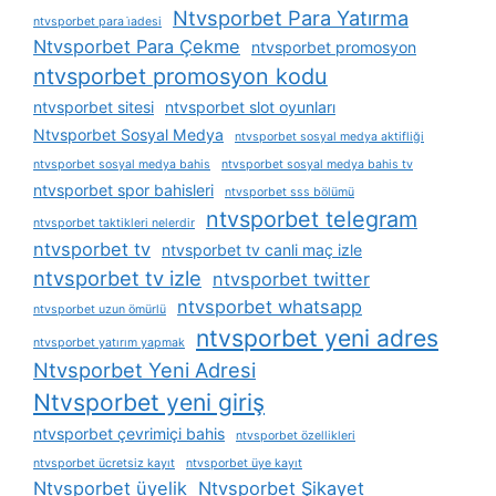
Ntvsporbet Para Yatırma
ntvsporbet para i̇adesi
Ntvsporbet Para Çekme
ntvsporbet promosyon
ntvsporbet promosyon kodu
ntvsporbet sitesi
ntvsporbet slot oyunları
Ntvsporbet Sosyal Medya
ntvsporbet sosyal medya aktifliği
ntvsporbet sosyal medya bahis
ntvsporbet sosyal medya bahis tv
ntvsporbet spor bahisleri
ntvsporbet sss bölümü
ntvsporbet telegram
ntvsporbet taktikleri nelerdir
ntvsporbet tv
ntvsporbet tv canli maç izle
ntvsporbet tv izle
ntvsporbet twitter
ntvsporbet whatsapp
ntvsporbet uzun ömürlü
ntvsporbet yeni adres
ntvsporbet yatırım yapmak
Ntvsporbet Yeni Adresi
Ntvsporbet yeni giriş
ntvsporbet çevrimiçi bahis
ntvsporbet özellikleri
ntvsporbet ücretsiz kayıt
ntvsporbet üye kayıt
Ntvsporbet üyelik
Ntvsporbet Şikayet