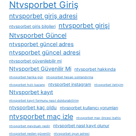
Ntvsporbet Giriş
ntvsporbet giriş adresi
ntvsporbet girişi
ntvsporbet giriş bilgileri
Ntvsporbet Güncel
ntvsporbet güncel adres
ntvsporbet güncel adresi
ntvsporbet güvenilebilir mi
Ntvsporbet Güvenilir Mi
ntvsporbet hakkında
ntvsporbet harika gün
ntvsporbet hesap sonlandırma
ntvsporbet instagram
ntvsporbet hızlı kazanç
ntvsporbet i̇letişim
Ntvsporbet kayıt
ntvsporbet kayıt formunu nasıl doldurabilirim
ntvsporbet kaç oldu
ntvsporbet kullanıcı yorumları
ntvsporbet maç izle
ntvsporbet maç öncesi bahis
ntvsporbet nasıl kayıt olunur
ntvsporbet mevduatı nedir
ntvsporbet neden güvenilir
ntvsporbet oyun adresi