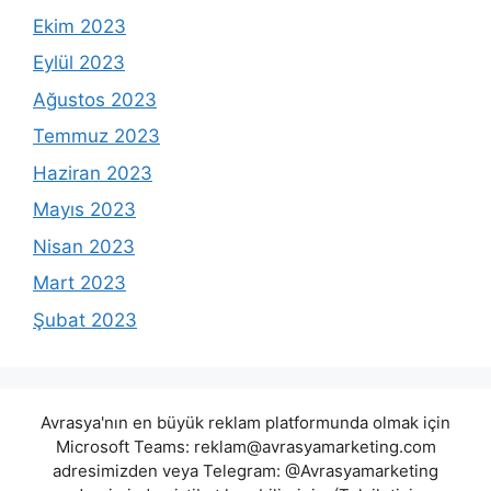
Ekim 2023
Eylül 2023
Ağustos 2023
Temmuz 2023
Haziran 2023
Mayıs 2023
Nisan 2023
Mart 2023
Şubat 2023
Avrasya'nın en büyük reklam platformunda olmak için
Microsoft Teams:
reklam@avrasyamarketing.com
adresimizden veya Telegram: @Avrasyamarketing