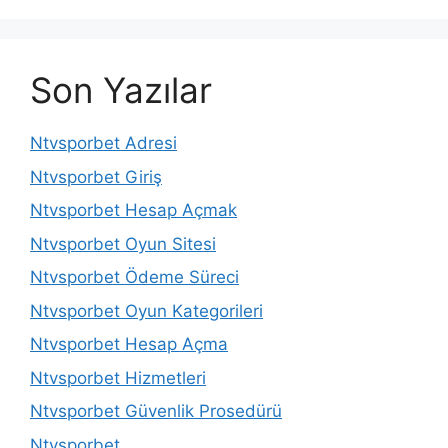
Son Yazılar
Ntvsporbet Adresi
Ntvsporbet Giriş
Ntvsporbet Hesap Açmak
Ntvsporbet Oyun Sitesi
Ntvsporbet Ödeme Süreci
Ntvsporbet Oyun Kategorileri
Ntvsporbet Hesap Açma
Ntvsporbet Hizmetleri
Ntvsporbet Güvenlik Prosedürü
Ntvsporbet