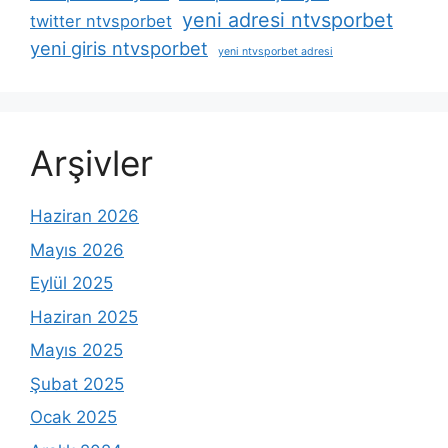
yeni adresi ntvsporbet
twitter ntvsporbet
yeni giris ntvsporbet
yeni ntvsporbet adresi
Arşivler
Haziran 2026
Mayıs 2026
Eylül 2025
Haziran 2025
Mayıs 2025
Şubat 2025
Ocak 2025