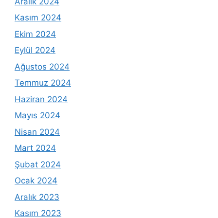
Aralık 2024
Kasım 2024
Ekim 2024
Eylül 2024
Ağustos 2024
Temmuz 2024
Haziran 2024
Mayıs 2024
Nisan 2024
Mart 2024
Şubat 2024
Ocak 2024
Aralık 2023
Kasım 2023