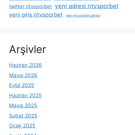
yeni adresi ntvsporbet
twitter ntvsporbet
yeni giris ntvsporbet
yeni ntvsporbet adresi
Arşivler
Haziran 2026
Mayıs 2026
Eylül 2025
Haziran 2025
Mayıs 2025
Şubat 2025
Ocak 2025