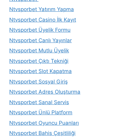
Ntvsporbet Yatırım Yapma
Ntvsporbet Casino İlk Kayıt
Ntvsporbet Üyelik Formu
Ntvsporbet Canlı Yayınlar
Ntvsporbet Mutlu Üyelik
Ntvsporbet Çıktı Tekniği
Ntvsporbet Slot Kapatma
Ntvsporbet Sosyal Giriş
Ntvsporbet Adres Oluşturma
Ntvsporbet Sanal Servis
Ntvsporbet Ünlü Platform
Ntvsporbet Oyuncu Puanları
Ntvsporbet Bahis Çeşitliliği