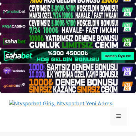
İçeriğe
atla
Menü