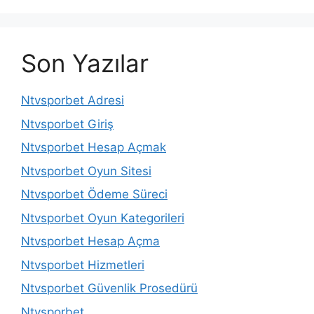
Son Yazılar
Ntvsporbet Adresi
Ntvsporbet Giriş
Ntvsporbet Hesap Açmak
Ntvsporbet Oyun Sitesi
Ntvsporbet Ödeme Süreci
Ntvsporbet Oyun Kategorileri
Ntvsporbet Hesap Açma
Ntvsporbet Hizmetleri
Ntvsporbet Güvenlik Prosedürü
Ntvsporbet