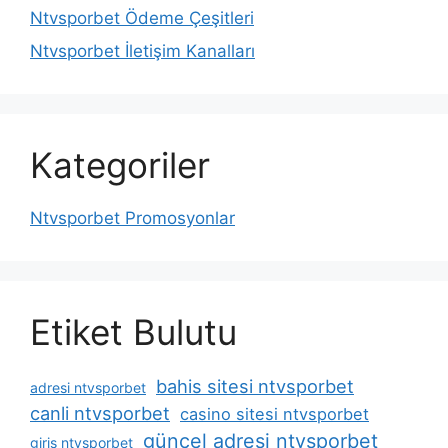
Ntvsporbet Ödeme Çeşitleri
Ntvsporbet İletişim Kanalları
Kategoriler
Ntvsporbet Promosyonlar
Etiket Bulutu
bahis sitesi ntvsporbet
adresi ntvsporbet
canli ntvsporbet
casino sitesi ntvsporbet
güncel adresi ntvsporbet
giris ntvsporbet