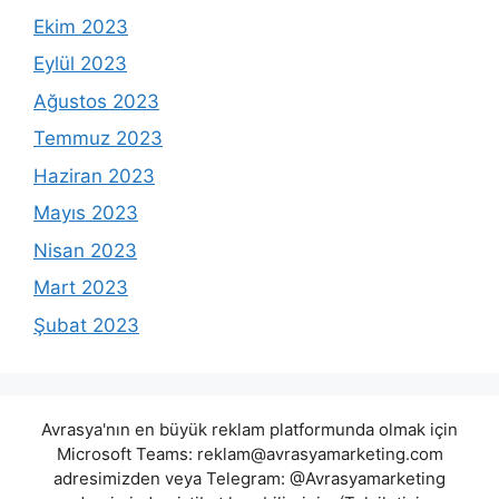
Ekim 2023
Eylül 2023
Ağustos 2023
Temmuz 2023
Haziran 2023
Mayıs 2023
Nisan 2023
Mart 2023
Şubat 2023
Avrasya'nın en büyük reklam platformunda olmak için
Microsoft Teams:
reklam@avrasyamarketing.com
adresimizden veya Telegram: @Avrasyamarketing