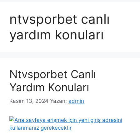
ntvsporbet canlı
yardım konuları
Ntvsporbet Canlı
Yardım Konuları
Kasım 13, 2024
Yazarı:
admin