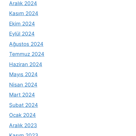
Aralık 2024
Kasım 2024
Ekim 2024
Eylül 2024
Ağustos 2024
Temmuz 2024
Haziran 2024
Mayıs 2024
Nisan 2024
Mart 2024
Şubat 2024
Ocak 2024
Aralık 2023
Kasım 2023