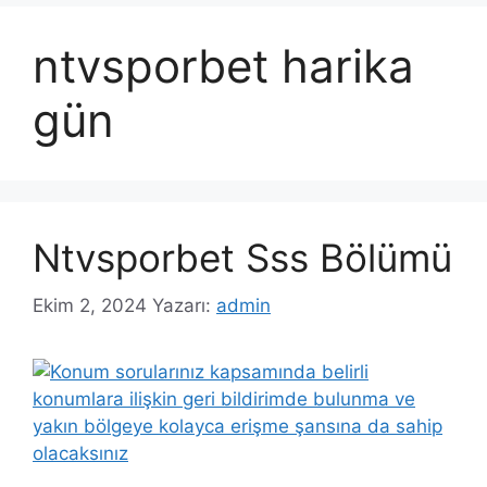
ntvsporbet harika
gün
Ntvsporbet Sss Bölümü
Ekim 2, 2024
Yazarı:
admin