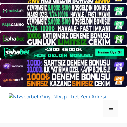
İçeriğe
atla
Menü