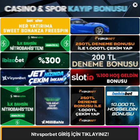
×
Ntvsporbet GİRİŞ İÇİN TIKLAYINIZ!