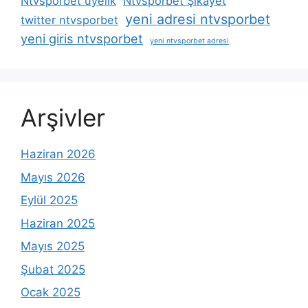
Ntvsporbet üyelik
Ntvsporbet Şikayet
yeni adresi ntvsporbet
twitter ntvsporbet
yeni giris ntvsporbet
yeni ntvsporbet adresi
Arşivler
Haziran 2026
Mayıs 2026
Eylül 2025
Haziran 2025
Mayıs 2025
Şubat 2025
Ocak 2025