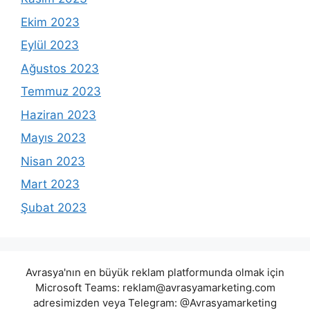
Ekim 2023
Eylül 2023
Ağustos 2023
Temmuz 2023
Haziran 2023
Mayıs 2023
Nisan 2023
Mart 2023
Şubat 2023
Avrasya'nın en büyük reklam platformunda olmak için
Microsoft Teams:
reklam@avrasyamarketing.com
adresimizden veya Telegram: @Avrasyamarketing