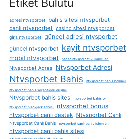
Etiket Bulutu
bahis sitesi ntvsporbet
adresi ntvsporbet
canli ntvsporbet
casino sitesi ntvsporbet
güncel adresi ntvsporbet
giris ntvsporbet
kayit ntvsporbet
güncel ntvsporbet
mobil ntvsporbet
neden ntvsporbet kullanıcıları
Ntvsporbet Adresi
Ntvsporbet Adres
Ntvsporbet Bahis
ntvsporbet bahis bölümü
ntvsporbet bahis seçenekleri erişimi
Ntvsporbet bahis sitesi
ntvsporbet bahis tv
ntvsporbet bonus
ntvsporbet blackjack adresi
ntvsporbet canli destek
Ntvsporbet Canlı
Ntvsporbet Canlı Bahis
ntvsporbet canlı bahis i̇şlemleri
ntvsporbet canlı bahis sitesi