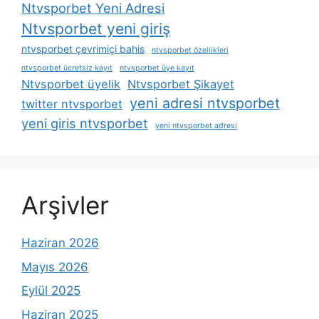
Ntvsporbet Yeni Adresi
Ntvsporbet yeni giriş
ntvsporbet çevrimiçi bahis
ntvsporbet özellikleri
ntvsporbet ücretsiz kayıt
ntvsporbet üye kayıt
Ntvsporbet üyelik
Ntvsporbet Şikayet
yeni adresi ntvsporbet
twitter ntvsporbet
yeni giris ntvsporbet
yeni ntvsporbet adresi
Arşivler
Haziran 2026
Mayıs 2026
Eylül 2025
Haziran 2025