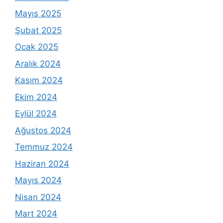
Mayıs 2025
Şubat 2025
Ocak 2025
Aralık 2024
Kasım 2024
Ekim 2024
Eylül 2024
Ağustos 2024
Temmuz 2024
Haziran 2024
Mayıs 2024
Nisan 2024
Mart 2024