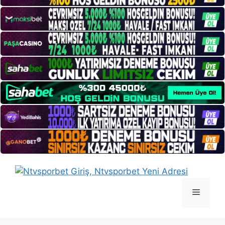
İçeriğe
atla
Menü