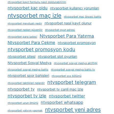
ntvsporbet kayıt formunu nasıl doldurabilirim
ntvsporbet kaç oldu
ntvsporbet kullanıcı yorumları
ntvsporbet maç izle
ntvsporbet maç öncesi bahis
ntvsporbet nasıl kayıt olunur
ntvsporbet mevduatı nedir
ntvsporbet neden güvenilir
ntvsporbet oyun adresi
Ntvsporbet Para Yatırma
ntvsporbet para i̇adesi
Ntvsporbet Para Çekme
ntvsporbet promosyon
ntvsporbet promosyon kodu
ntvsporbet sitesi
ntvsporbet slot oyunları
Ntvsporbet Sosyal Medya
ntvsporbet sosyal medya aktifliği
ntvsporbet sosyal medya bahis
ntvsporbet sosyal medya bahis tv
ntvsporbet spor bahisleri
ntvsporbet sss bölümü
ntvsporbet telegram
ntvsporbet taktikleri nelerdir
ntvsporbet tv
ntvsporbet tv canli maç izle
ntvsporbet tv izle
ntvsporbet twitter
ntvsporbet whatsapp
ntvsporbet uzun ömürlü
ntvsporbet yeni adres
ntvsporbet yatırım yapmak