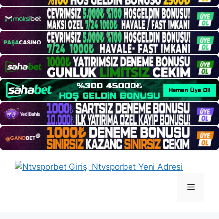
İçeriğe
atla
Menü