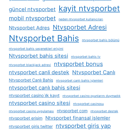
kayit ntvsporbet
güncel ntvsporbet
mobil ntvsporbet
neden ntvsporbet kullanıcıları
Ntvsporbet Adresi
Ntvsporbet Adres
Ntvsporbet Bahis
ntvsporbet bahis bölümü
ntvsporbet bahis seçenekleri erişimi
Ntvsporbet bahis sitesi
ntvsporbet bahis tv
ntvsporbet bonus
ntvsporbet blackjack adresi
ntvsporbet canli destek
Ntvsporbet Canlı
Ntvsporbet Canlı Bahis
ntvsporbet canlı bahis i̇şlemleri
ntvsporbet canlı bahis sitesi
ntvsporbet casino i̇lk kayıt
ntvsporbet casino oyunlarını duymadık
ntvsporbet casino sitesi
ntvsporbet casinosu
ntvsporbet com
ntvsporbet casino uygulaması
ntvsporbet destek
Ntvsporbet finansal işlemler
ntvsporbet erişim
ntvsporbet giris yap
ntvsporbet giris twitter