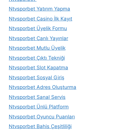
Ntvsporbet Yatırım Yapma
Ntvsporbet Casino İlk Kayıt
Ntvsporbet Üyelik Formu
Ntvsporbet Canlı Yayınlar
Ntvsporbet Mutlu Üyelik
Ntvsporbet Çıktı Tekniği
Ntvsporbet Slot Kapatma
Ntvsporbet Sosyal Giriş
Ntvsporbet Adres Oluşturma
Ntvsporbet Sanal Servis
Ntvsporbet Ünlü Platform
Ntvsporbet Oyuncu Puanları
Ntvsporbet Bahis Çeşitliliği