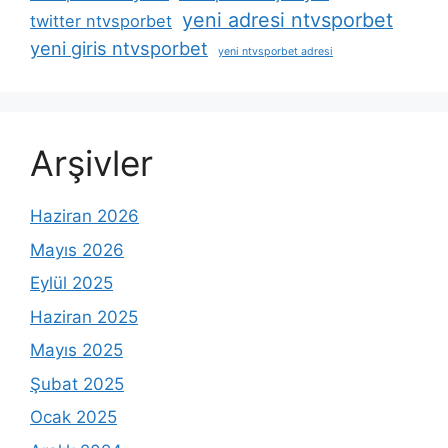
yeni adresi ntvsporbet
twitter ntvsporbet
yeni giris ntvsporbet
yeni ntvsporbet adresi
Arşivler
Haziran 2026
Mayıs 2026
Eylül 2025
Haziran 2025
Mayıs 2025
Şubat 2025
Ocak 2025