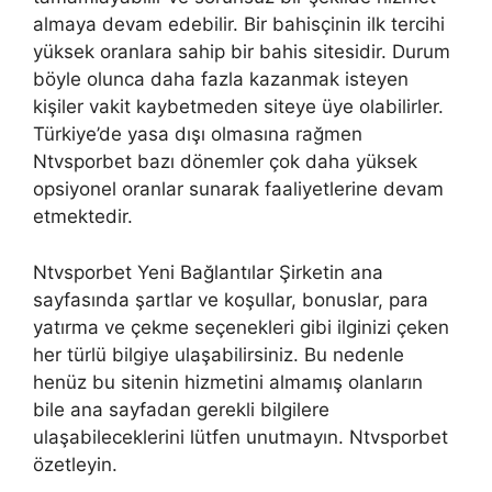
almaya devam edebilir. Bir bahisçinin ilk tercihi
yüksek oranlara sahip bir bahis sitesidir. Durum
böyle olunca daha fazla kazanmak isteyen
kişiler vakit kaybetmeden siteye üye olabilirler.
Türkiye’de yasa dışı olmasına rağmen
Ntvsporbet bazı dönemler çok daha yüksek
opsiyonel oranlar sunarak faaliyetlerine devam
etmektedir.
Ntvsporbet Yeni Bağlantılar Şirketin ana
sayfasında şartlar ve koşullar, bonuslar, para
yatırma ve çekme seçenekleri gibi ilginizi çeken
her türlü bilgiye ulaşabilirsiniz. Bu nedenle
henüz bu sitenin hizmetini almamış olanların
bile ana sayfadan gerekli bilgilere
ulaşabileceklerini lütfen unutmayın. Ntvsporbet
özetleyin.