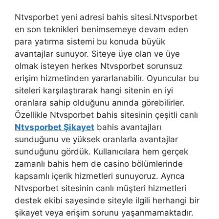
Ntvsporbet yeni adresi bahis sitesi.Ntvsporbet
en son teknikleri benimsemeye devam eden
para yatırma sistemi bu konuda büyük
avantajlar sunuyor. Siteye üye olan ve üye
olmak isteyen herkes Ntvsporbet sorunsuz
erişim hizmetinden yararlanabilir. Oyuncular bu
siteleri karşılaştırarak hangi sitenin en iyi
oranlara sahip olduğunu anında görebilirler.
Özellikle Ntvsporbet bahis sitesinin çeşitli canlı
Ntvsporbet Şikayet
bahis avantajları
sunduğunu ve yüksek oranlarla avantajlar
sunduğunu gördük. Kullanıcılara hem gerçek
zamanlı bahis hem de casino bölümlerinde
kapsamlı içerik hizmetleri sunuyoruz. Ayrıca
Ntvsporbet sitesinin canlı müşteri hizmetleri
destek ekibi sayesinde siteyle ilgili herhangi bir
şikayet veya erişim sorunu yaşanmamaktadır.