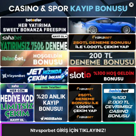
×
Ntvsporbet GİRİŞ İÇİN TIKLAYINIZ!