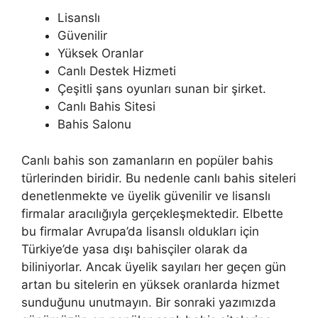
Lisanslı
Güvenilir
Yüksek Oranlar
Canlı Destek Hizmeti
Çeşitli şans oyunları sunan bir şirket.
Canlı Bahis Sitesi
Bahis Salonu
Canlı bahis son zamanların en popüler bahis
türlerinden biridir. Bu nedenle canlı bahis siteleri
denetlenmekte ve üyelik güvenilir ve lisanslı
firmalar aracılığıyla gerçekleşmektedir. Elbette
bu firmalar Avrupa’da lisanslı oldukları için
Türkiye’de yasa dışı bahisçiler olarak da
biliniyorlar. Ancak üyelik sayıları her geçen gün
artan bu sitelerin en yüksek oranlarda hizmet
sunduğunu unutmayın. Bir sonraki yazımızda