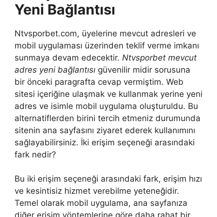
Yeni Bağlantısı
Ntvsporbet.com, üyelerine mevcut adresleri ve
mobil uygulaması üzerinden teklif verme imkanı
sunmaya devam edecektir.
Ntvsporbet mevcut
adres yeni bağlantısı
güvenilir midir sorusuna
bir önceki paragrafta cevap vermiştim. Web
sitesi içeriğine ulaşmak ve kullanmak yerine yeni
adres ve isimle mobil uygulama oluşturuldu. Bu
alternatiflerden birini tercih etmeniz durumunda
sitenin ana sayfasını ziyaret ederek kullanımını
sağlayabilirsiniz. İki erişim seçeneği arasındaki
fark nedir?
Bu iki erişim seçeneği arasındaki fark, erişim hızı
ve kesintisiz hizmet verebilme yeteneğidir.
Temel olarak mobil uygulama, ana sayfanıza
diğer erişim yöntemlerine göre daha rahat bir