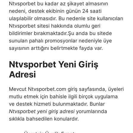
Ntvsporbet bu kadar az şikayet almasının
nedeni, destek ekibinin günün 24 saati
ulaşılabilir olmasıdır. Bu nedenle site kullanıcıları
Ntvsporbet sitesi hakkında olumlu geri
bildirimler bırakmaktadır.Şu anda bu sitede
sunulan pahalı promosyonlar nedeniyle üye
sayısının arttığını belirtmekte fayda var.
Ntvsporbet Yeni Giriş
Adresi
Mevcut Ntvsporbet.com giriş sayfasında, üyeleri
mutlu etmek için bahisle ilgili birçok uygulama
ve destek hizmeti bulunmaktadır. Bunlar
Ntvsporbet yeni giriş adresi
yorumlarında
sıklıkla bahsedilen konulardır.