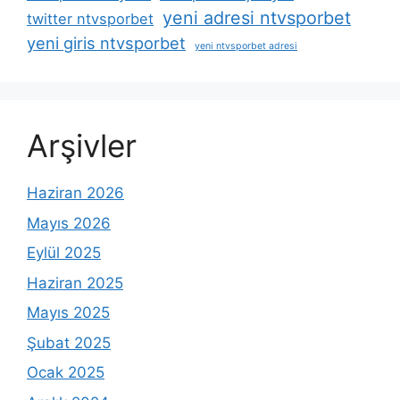
yeni adresi ntvsporbet
twitter ntvsporbet
yeni giris ntvsporbet
yeni ntvsporbet adresi
Arşivler
Haziran 2026
Mayıs 2026
Eylül 2025
Haziran 2025
Mayıs 2025
Şubat 2025
Ocak 2025