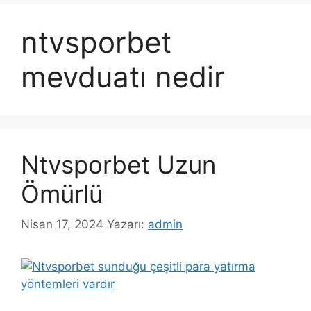
ntvsporbet
mevduatı nedir
Ntvsporbet Uzun
Ömürlü
Nisan 17, 2024
Yazarı:
admin