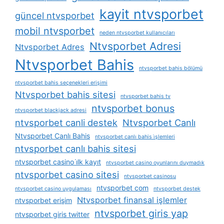
kayit ntvsporbet
güncel ntvsporbet
mobil ntvsporbet
neden ntvsporbet kullanıcıları
Ntvsporbet Adresi
Ntvsporbet Adres
Ntvsporbet Bahis
ntvsporbet bahis bölümü
ntvsporbet bahis seçenekleri erişimi
Ntvsporbet bahis sitesi
ntvsporbet bahis tv
ntvsporbet bonus
ntvsporbet blackjack adresi
ntvsporbet canli destek
Ntvsporbet Canlı
Ntvsporbet Canlı Bahis
ntvsporbet canlı bahis i̇şlemleri
ntvsporbet canlı bahis sitesi
ntvsporbet casino i̇lk kayıt
ntvsporbet casino oyunlarını duymadık
ntvsporbet casino sitesi
ntvsporbet casinosu
ntvsporbet com
ntvsporbet casino uygulaması
ntvsporbet destek
Ntvsporbet finansal işlemler
ntvsporbet erişim
ntvsporbet giris yap
ntvsporbet giris twitter