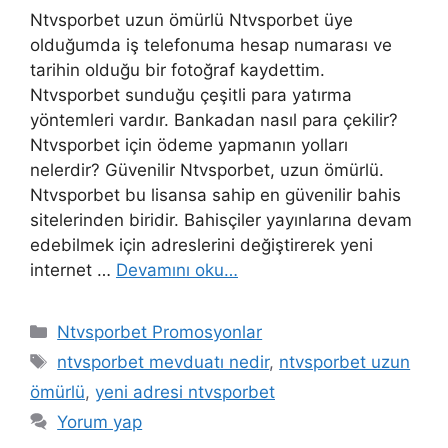
Ntvsporbet uzun ömürlü Ntvsporbet üye
olduğumda iş telefonuma hesap numarası ve
tarihin olduğu bir fotoğraf kaydettim.
Ntvsporbet sunduğu çeşitli para yatırma
yöntemleri vardır. Bankadan nasıl para çekilir?
Ntvsporbet için ödeme yapmanın yolları
nelerdir? Güvenilir Ntvsporbet, uzun ömürlü.
Ntvsporbet bu lisansa sahip en güvenilir bahis
sitelerinden biridir. Bahisçiler yayınlarına devam
edebilmek için adreslerini değiştirerek yeni
internet …
Devamını oku…
Kategoriler
Ntvsporbet Promosyonlar
Etiketler
ntvsporbet mevduatı nedir
,
ntvsporbet uzun
ömürlü
,
yeni adresi ntvsporbet
Yorum yap