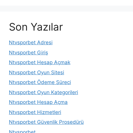
Son Yazılar
Ntvsporbet Adresi
Ntvsporbet Giriş
Ntvsporbet Hesap Açmak
Ntvsporbet Oyun Sitesi
Ntvsporbet Ödeme Süreci
Ntvsporbet Oyun Kategorileri
Ntvsporbet Hesap Açma
Ntvsporbet Hizmetleri
Ntvsporbet Güvenlik Prosedürü
Ntvsporbet