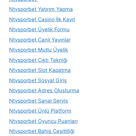
Ntvsporbet Yatırım Yapma
Ntvsporbet Casino İlk Kayıt
Ntvsporbet Üyelik Formu
Ntvsporbet Canlı Yayınlar
Ntvsporbet Mutlu Üyelik
Ntvsporbet Çıktı Tekniği
Ntvsporbet Slot Kapatma
Ntvsporbet Sosyal Giriş
Ntvsporbet Adres Oluşturma
Ntvsporbet Sanal Servis
Ntvsporbet Ünlü Platform
Ntvsporbet Oyuncu Puanları
Ntvsporbet Bahis Çeşitliliği