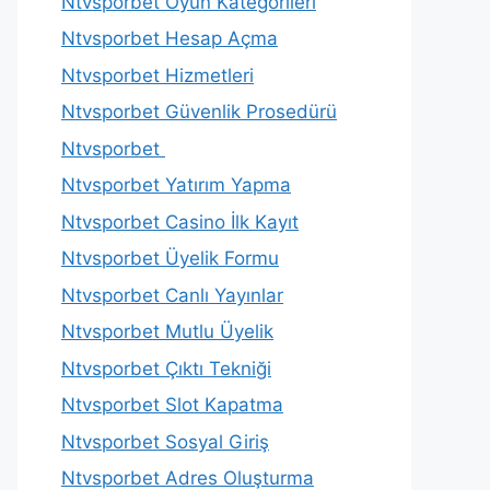
Ntvsporbet Oyun Kategorileri
Ntvsporbet Hesap Açma
Ntvsporbet Hizmetleri
Ntvsporbet Güvenlik Prosedürü
Ntvsporbet
Ntvsporbet Yatırım Yapma
Ntvsporbet Casino İlk Kayıt
Ntvsporbet Üyelik Formu
Ntvsporbet Canlı Yayınlar
Ntvsporbet Mutlu Üyelik
Ntvsporbet Çıktı Tekniği
Ntvsporbet Slot Kapatma
Ntvsporbet Sosyal Giriş
Ntvsporbet Adres Oluşturma