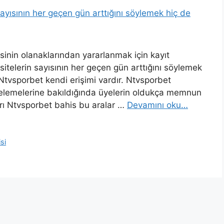
esinin olanaklarından yararlanmak için kayıt
sitelerin sayısının her geçen gün arttığını söylemek
 Ntvsporbet kendi erişimi vardır. Ntvsporbet
ncelemelerine bakıldığında üyelerin oldukça memnun
arı Ntvsporbet bahis bu aralar …
Devamını oku…
si