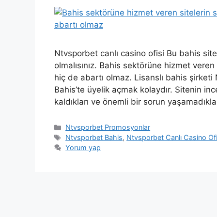
Ntvsporbet canlı casino ofisi Bu bahis sit
olmalısınız. Bahis sektörüne hizmet veren 
hiç de abartı olmaz. Lisanslı bahis şirketi
Bahis’te üyelik açmak kolaydır. Sitenin i
kaldıkları ve önemli bir sorun yaşamadıkl
Kategoriler
Ntvsporbet Promosyonlar
Etiketler
Ntvsporbet Bahis
,
Ntvsporbet Canlı Casino Ofi
Yorum yap