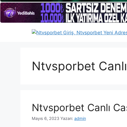
İçeriğe
atla
Ntvsporbet Canlı
Ntvsporbet Canlı Cas
Mayıs 6, 2023
Yazarı:
admin