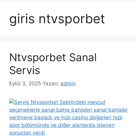
giris ntvsporbet
Ntvsporbet Sanal
Servis
Eylül 3, 2025
Yazarı:
admin