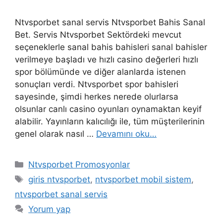
Ntvsporbet sanal servis Ntvsporbet Bahis Sanal
Bet. Servis Ntvsporbet Sektördeki mevcut
seçeneklerle sanal bahis bahisleri sanal bahisler
verilmeye başladı ve hızlı casino değerleri hızlı
spor bölümünde ve diğer alanlarda istenen
sonuçları verdi. Ntvsporbet spor bahisleri
sayesinde, şimdi herkes nerede olurlarsa
olsunlar canlı casino oyunları oynamaktan keyif
alabilir. Yayınların kalıcılığı ile, tüm müşterilerinin
genel olarak nasıl …
Devamını oku…
Kategoriler
Ntvsporbet Promosyonlar
Etiketler
giris ntvsporbet
,
ntvsporbet mobil sistem
,
ntvsporbet sanal servis
Yorum yap