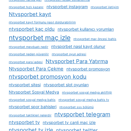
ntvsporbet instagram
ntvsporbet hızlı kazanç
ntvsporbet i̇letişim
Ntvsporbet kayıt
ntvsporbet kayıt formunu nasıl doldurabilirim
ntvsporbet kaç oldu
ntvsporbet kullanıcı yorumları
ntvsporbet maç izle
ntvsporbet maç öncesi bahis
ntvsporbet nasıl kayıt olunur
ntvsporbet mevduatı nedir
ntvsporbet neden güvenilir
ntvsporbet oyun adresi
Ntvsporbet Para Yatırma
ntvsporbet para i̇adesi
Ntvsporbet Para Çekme
ntvsporbet promosyon
ntvsporbet promosyon kodu
ntvsporbet sitesi
ntvsporbet slot oyunları
Ntvsporbet Sosyal Medya
ntvsporbet sosyal medya aktifliği
ntvsporbet sosyal medya bahis
ntvsporbet sosyal medya bahis tv
ntvsporbet spor bahisleri
ntvsporbet sss bölümü
ntvsporbet telegram
ntvsporbet taktikleri nelerdir
ntvsporbet tv
ntvsporbet tv canli maç izle
ntvsporbet tv izle
ntvsporbet twitter