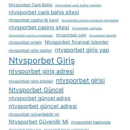
Ntvsporbet Canlı Bahis
ntvsporbet canlı bahis i̇şlemleri
ntvsporbet canlı bahis sitesi
ntvsporbet casino i̇lk kayıt
ntvsporbet casino oyunlarını duymadık
ntvsporbet casino sitesi
ntvsporbet casinosu
ntvsporbet com
ntvsporbet casino uygulaması
ntvsporbet destek
Ntvsporbet finansal işlemler
ntvsporbet erişim
ntvsporbet giris yap
ntvsporbet giris twitter
Ntvsporbet Giriş
ntvsporbet giriş adresi
ntvsporbet girişi
ntvsporbet giriş bilgileri
Ntvsporbet Güncel
ntvsporbet güncel adres
ntvsporbet güncel adresi
ntvsporbet güvenilebilir mi
Ntvsporbet Güvenilir Mi
ntvsporbet hakkında
ntvsporbet harika gün
ntvsporbet hesap sonlandırma