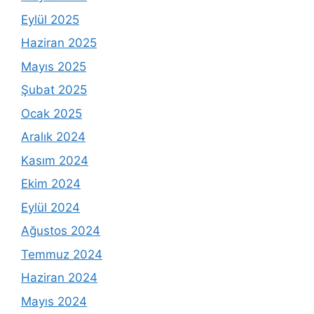
Eylül 2025
Haziran 2025
Mayıs 2025
Şubat 2025
Ocak 2025
Aralık 2024
Kasım 2024
Ekim 2024
Eylül 2024
Ağustos 2024
Temmuz 2024
Haziran 2024
Mayıs 2024