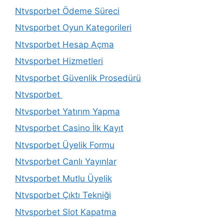
Ntvsporbet Ödeme Süreci
Ntvsporbet Oyun Kategorileri
Ntvsporbet Hesap Açma
Ntvsporbet Hizmetleri
Ntvsporbet Güvenlik Prosedürü
Ntvsporbet
Ntvsporbet Yatırım Yapma
Ntvsporbet Casino İlk Kayıt
Ntvsporbet Üyelik Formu
Ntvsporbet Canlı Yayınlar
Ntvsporbet Mutlu Üyelik
Ntvsporbet Çıktı Tekniği
Ntvsporbet Slot Kapatma