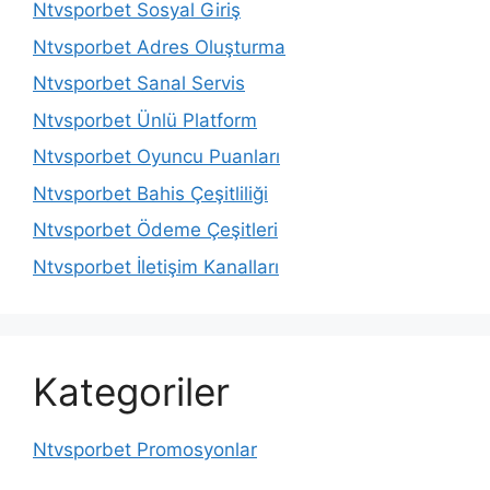
Ntvsporbet Sosyal Giriş
Ntvsporbet Adres Oluşturma
Ntvsporbet Sanal Servis
Ntvsporbet Ünlü Platform
Ntvsporbet Oyuncu Puanları
Ntvsporbet Bahis Çeşitliliği
Ntvsporbet Ödeme Çeşitleri
Ntvsporbet İletişim Kanalları
Kategoriler
Ntvsporbet Promosyonlar