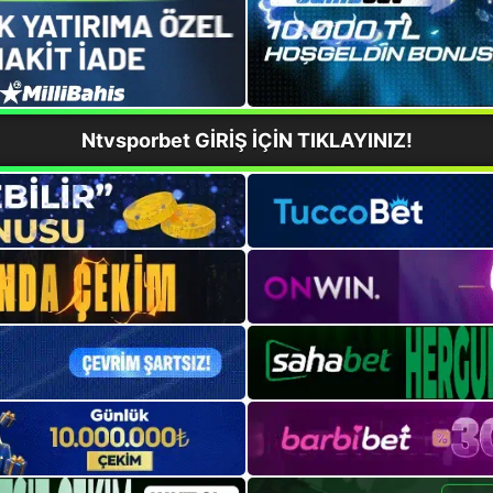
Ntvsporbet GİRİŞ İÇİN TIKLAYINIZ!