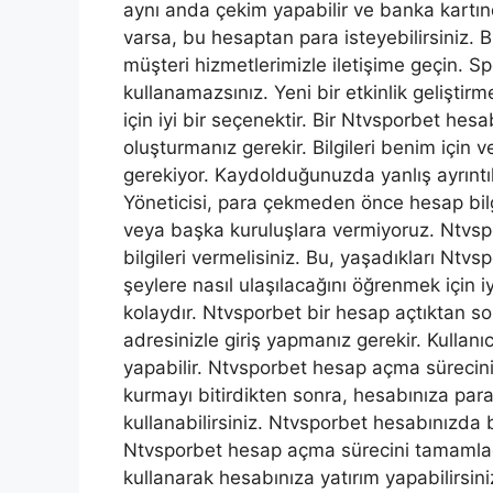
aynı anda çekim yapabilir ve banka kartı
varsa, bu hesaptan para isteyebilirsiniz. 
müşteri hizmetlerimizle iletişime geçin. Sp
kullanamazsınız. Yeni bir etkinlik geliştirm
için iyi bir seçenektir. Bir Ntvsporbet h
oluşturmanız gerekir. Bilgileri benim içi
gerekiyor. Kaydolduğunuzda yanlış ayrıntıla
Yöneticisi, para çekmeden önce hesap bilgi
veya başka kuruluşlara vermiyoruz. Ntvsp
bilgileri vermelisiniz. Bu, yaşadıkları Ntvs
şeylere nasıl ulaşılacağını öğrenmek için 
kolaydır. Ntvsporbet bir hesap açtıktan s
adresinizle giriş yapmanız gerekir. Kullan
yapabilir. Ntvsporbet hesap açma sürecini 
kurmayı bitirdikten sonra, hesabınıza para
kullanabilirsiniz. Ntvsporbet hesabınızd
Ntvsporbet hesap açma sürecini tamamladı
kullanarak hesabınıza yatırım yapabilirsin