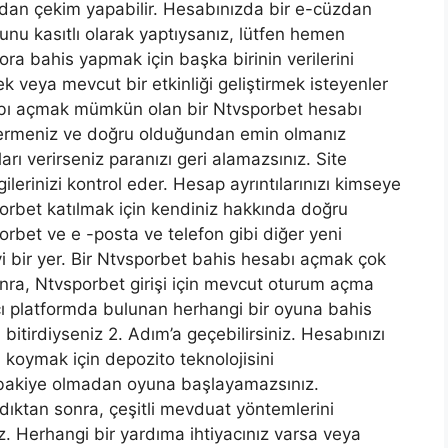
ndan çekim yapabilir. Hesabınızda bir e-cüzdan
Bunu kasıtlı olarak yaptıysanız, lütfen hemen
ora bahis yapmak için başka birinin verilerini
ek veya mevcut bir etkinliği geliştirmek isteyenler
esabı açmak mümkün olan bir Ntvsporbet hesabı
n vermeniz ve doğru olduğundan emin olmanız
rı verirseniz paranızı geri alamazsınız. Site
lerinizi kontrol eder. Hesap ayrıntılarınızı kimseye
orbet katılmak için kendiniz hakkında doğru
porbet ve e -posta ve telefon gibi diğer yeni
iyi bir yer. Bir Ntvsporbet bahis hesabı açmak çok
onra, Ntvsporbet girişi için mevcut oturum açma
ıcı platformda bulunan herhangi bir oyuna bahis
bitirdiyseniz 2. Adım’a geçebilirsiniz. Hesabınızı
 koymak için depozito teknolojisini
a bakiye olmadan oyuna başlayamazsınız.
ktan sonra, çeşitli mevduat yöntemlerini
iz. Herhangi bir yardıma ihtiyacınız varsa veya