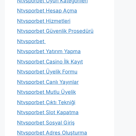
Ntvsporbet Oyun Kategorileri
Ntvsporbet Hesap Açma
Ntvsporbet Hizmetleri
Ntvsporbet Güvenlik Prosedürü
Ntvsporbet
Ntvsporbet Yatırım Yapma
Ntvsporbet Casino İlk Kayıt
Ntvsporbet Üyelik Formu
Ntvsporbet Canlı Yayınlar
Ntvsporbet Mutlu Üyelik
Ntvsporbet Çıktı Tekniği
Ntvsporbet Slot Kapatma
Ntvsporbet Sosyal Giriş
Ntvsporbet Adres Oluşturma