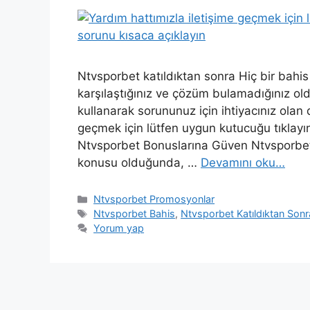
Ntvsporbet katıldıktan sonra Hiç bir bahis 
karşılaştığınız ve çözüm bulamadığınız ol
kullanarak sorununuz için ihtiyacınız olan d
geçmek için lütfen uygun kutucuğu tıklayın
Ntvsporbet Bonuslarına Güven Ntvsporbet
konusu olduğunda, …
Devamını oku…
Kategoriler
Ntvsporbet Promosyonlar
Etiketler
Ntvsporbet Bahis
,
Ntvsporbet Katıldıktan Sonr
Yorum yap