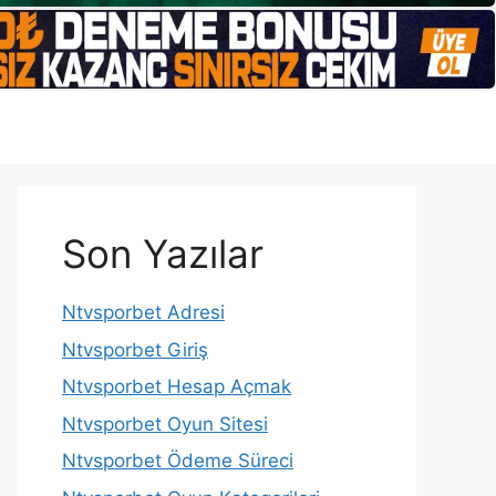
Son Yazılar
Ntvsporbet Adresi
Ntvsporbet Giriş
Ntvsporbet Hesap Açmak
Ntvsporbet Oyun Sitesi
Ntvsporbet Ödeme Süreci