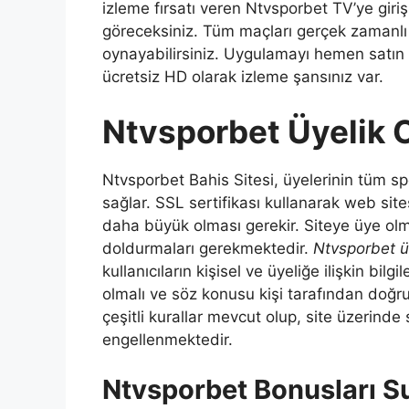
izleme fırsatı veren Ntvsporbet TV’ye giri
göreceksiniz. Tüm maçları gerçek zamanlı o
oynayabilirsiniz. Uygulamayı hemen satın a
ücretsiz HD olarak izleme şansınız var.
Ntvsporbet Üyelik O
Ntvsporbet Bahis Sitesi, üyelerinin tüm s
sağlar. SSL sertifikası kullanarak web sit
daha büyük olması gerekir. Siteye üye olma
doldurmaları gerekmektedir.
Ntvsporbet üy
kullanıcıların kişisel ve üyeliğe ilişkin bilgi
olmalı ve söz konusu kişi tarafından doğr
çeşitli kurallar mevcut olup, site üzerinde 
engellenmektedir.
Ntvsporbet Bonusları Su