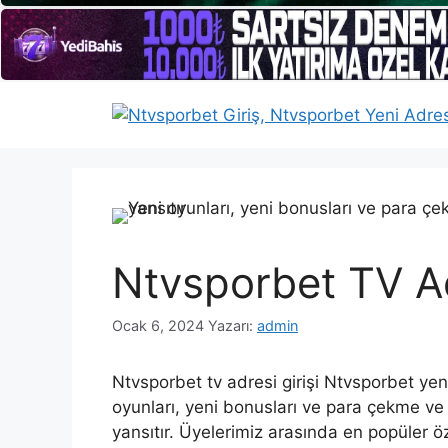
İçeriğe
atla
Ntvsporbet TV Ad
Ocak 6, 2024
Yazarı:
admin
Ntvsporbet tv adresi girişi Ntvsporbet yenil
oyunları, yeni bonusları ve para çekme ve y
yansıtır. Üyelerimiz arasında en popüler 