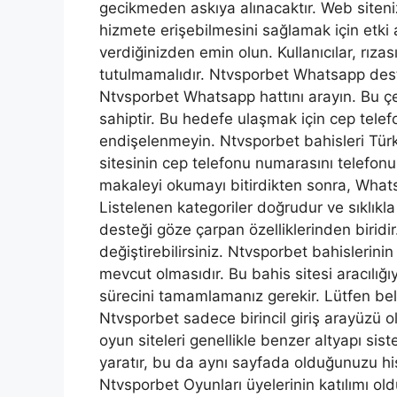
gecikmeden askıya alınacaktır. Web siteniz y
hizmete erişebilmesini sağlamak için etki a
verdiğinizden emin olun. Kullanıcılar, rıza
tutulmamalıdır. Ntvsporbet Whatsapp dest
Ntvsporbet Whatsapp hattını arayın. Bu çev
sahiptir. Bu hedefe ulaşmak için cep tele
endişelenmeyin. Ntvsporbet bahisleri Türk
sitesinin cep telefonu numarasını telefonun
makaleyi okumayı bitirdikten sonra, Whats
Listelenen kategoriler doğrudur ve sıklıkla 
desteği göze çarpan özelliklerinden biridir.
değiştirebilirsiniz. Ntvsporbet bahislerinin
mevcut olmasıdır. Bu bahis sitesi aracılığıyl
sürecini tamamlamanız gerekir. Lütfen beli
Ntvsporbet sadece birincil giriş arayüzü o
oyun siteleri genellikle benzer altyapı sist
yaratır, bu da aynı sayfada olduğunuzu hiss
Ntvsporbet Oyunları üyelerinin katılımı oldu