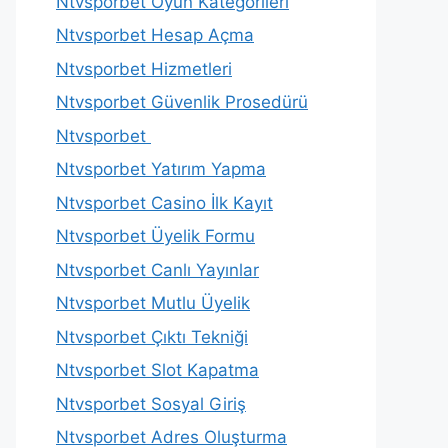
Ntvsporbet Oyun Kategorileri
Ntvsporbet Hesap Açma
Ntvsporbet Hizmetleri
Ntvsporbet Güvenlik Prosedürü
Ntvsporbet
Ntvsporbet Yatırım Yapma
Ntvsporbet Casino İlk Kayıt
Ntvsporbet Üyelik Formu
Ntvsporbet Canlı Yayınlar
Ntvsporbet Mutlu Üyelik
Ntvsporbet Çıktı Tekniği
Ntvsporbet Slot Kapatma
Ntvsporbet Sosyal Giriş
Ntvsporbet Adres Oluşturma