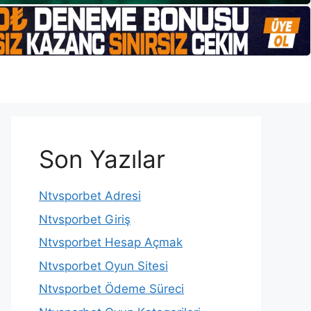
Son Yazılar
Ntvsporbet Adresi
Ntvsporbet Giriş
Ntvsporbet Hesap Açmak
Ntvsporbet Oyun Sitesi
Ntvsporbet Ödeme Süreci