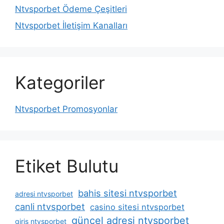
Ntvsporbet Ödeme Çeşitleri
Ntvsporbet İletişim Kanalları
Kategoriler
Ntvsporbet Promosyonlar
Etiket Bulutu
bahis sitesi ntvsporbet
adresi ntvsporbet
canli ntvsporbet
casino sitesi ntvsporbet
güncel adresi ntvsporbet
giris ntvsporbet