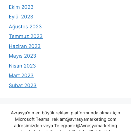
Ekim 2023
Eylül 2023
Ağustos 2023
Temmuz 2023
Haziran 2023
Mayıs 2023
Nisan 2023
Mart 2023
Şubat 2023
Avrasya'nın en büyük reklam platformunda olmak için
Microsoft Teams:
reklam@avrasyamarketing.com
adresimizden veya Telegram: @Avrasyamarketing