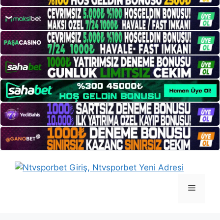
İçeriğe
atla
Menü