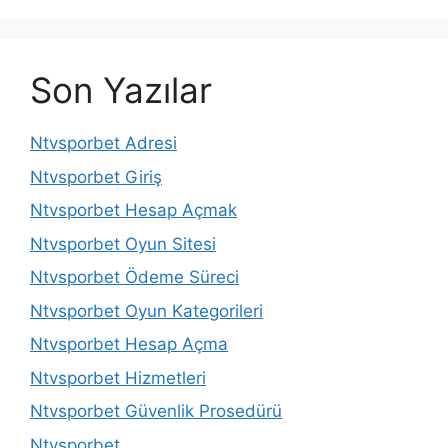
Son Yazılar
Ntvsporbet Adresi
Ntvsporbet Giriş
Ntvsporbet Hesap Açmak
Ntvsporbet Oyun Sitesi
Ntvsporbet Ödeme Süreci
Ntvsporbet Oyun Kategorileri
Ntvsporbet Hesap Açma
Ntvsporbet Hizmetleri
Ntvsporbet Güvenlik Prosedürü
Ntvsporbet