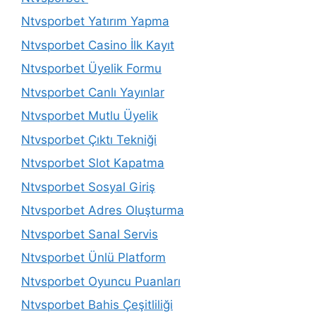
Ntvsporbet Yatırım Yapma
Ntvsporbet Casino İlk Kayıt
Ntvsporbet Üyelik Formu
Ntvsporbet Canlı Yayınlar
Ntvsporbet Mutlu Üyelik
Ntvsporbet Çıktı Tekniği
Ntvsporbet Slot Kapatma
Ntvsporbet Sosyal Giriş
Ntvsporbet Adres Oluşturma
Ntvsporbet Sanal Servis
Ntvsporbet Ünlü Platform
Ntvsporbet Oyuncu Puanları
Ntvsporbet Bahis Çeşitliliği