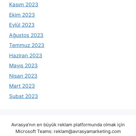
Kasım 2023
Ekim 2023
Eylül 2023
Ağustos 2023
Temmuz 2023
Haziran 2023
Mayıs 2023
Nisan 2023
Mart 2023
Şubat 2023
Avrasya'nın en büyük reklam platformunda olmak için
Microsoft Teams:
reklam@avrasyamarketing.com