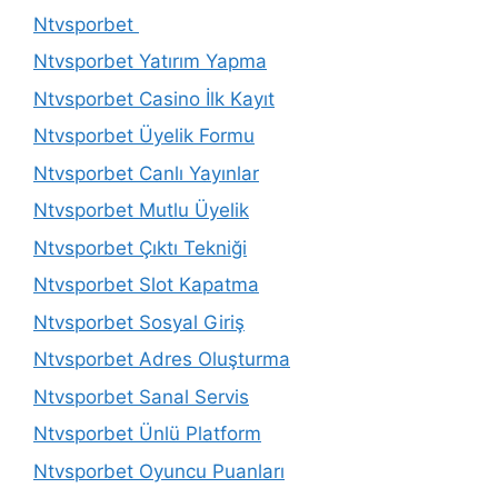
Ntvsporbet
Ntvsporbet Yatırım Yapma
Ntvsporbet Casino İlk Kayıt
Ntvsporbet Üyelik Formu
Ntvsporbet Canlı Yayınlar
Ntvsporbet Mutlu Üyelik
Ntvsporbet Çıktı Tekniği
Ntvsporbet Slot Kapatma
Ntvsporbet Sosyal Giriş
Ntvsporbet Adres Oluşturma
Ntvsporbet Sanal Servis
Ntvsporbet Ünlü Platform
Ntvsporbet Oyuncu Puanları