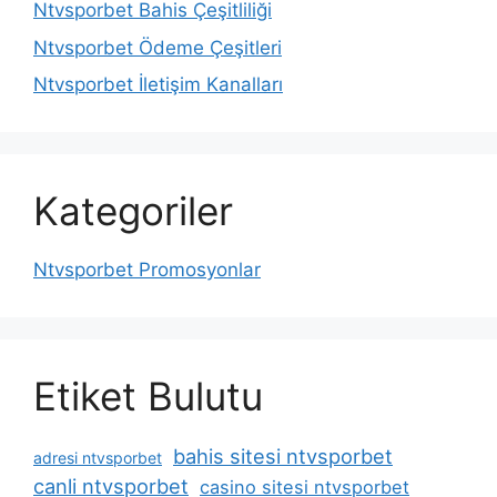
Ntvsporbet Bahis Çeşitliliği
Ntvsporbet Ödeme Çeşitleri
Ntvsporbet İletişim Kanalları
Kategoriler
Ntvsporbet Promosyonlar
Etiket Bulutu
bahis sitesi ntvsporbet
adresi ntvsporbet
canli ntvsporbet
casino sitesi ntvsporbet