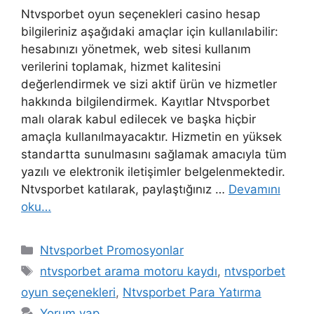
Ntvsporbet oyun seçenekleri casino hesap
bilgileriniz aşağıdaki amaçlar için kullanılabilir:
hesabınızı yönetmek, web sitesi kullanım
verilerini toplamak, hizmet kalitesini
değerlendirmek ve sizi aktif ürün ve hizmetler
hakkında bilgilendirmek. Kayıtlar Ntvsporbet
malı olarak kabul edilecek ve başka hiçbir
amaçla kullanılmayacaktır. Hizmetin en yüksek
standartta sunulmasını sağlamak amacıyla tüm
yazılı ve elektronik iletişimler belgelenmektedir.
Ntvsporbet katılarak, paylaştığınız …
Devamını
oku…
Kategoriler
Ntvsporbet Promosyonlar
Etiketler
ntvsporbet arama motoru kaydı
,
ntvsporbet
oyun seçenekleri
,
Ntvsporbet Para Yatırma
Yorum yap