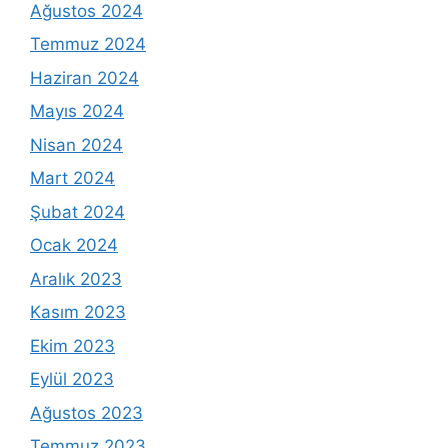
Ağustos 2024
Temmuz 2024
Haziran 2024
Mayıs 2024
Nisan 2024
Mart 2024
Şubat 2024
Ocak 2024
Aralık 2023
Kasım 2023
Ekim 2023
Eylül 2023
Ağustos 2023
Temmuz 2023