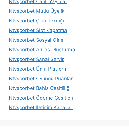
Ntvsporbet Canlı Yayınlar
Ntvsporbet Mutlu Üyelik
Ntvsporbet Çıktı Tekniği
Ntvsporbet Slot Kapatma
Ntvsporbet Sosyal Giriş
Ntvsporbet Adres Oluşturma
Ntvsporbet Sanal Servis
Ntvsporbet Ünlü Platform
Ntvsporbet Oyuncu Puanları
Ntvsporbet Bahis Çeşitliliği
Ntvsporbet Ödeme Çeşitleri
Ntvsporbet İletişim Kanalları