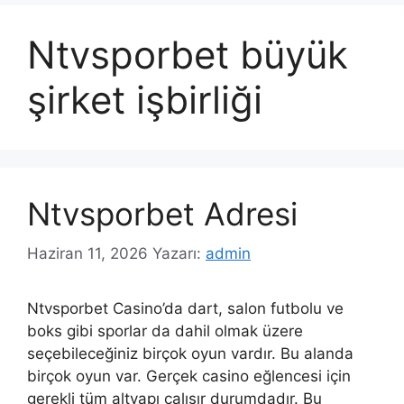
Ntvsporbet büyük
şirket işbirliği
Ntvsporbet Adresi
Haziran 11, 2026
Yazarı:
admin
Ntvsporbet Casino’da dart, salon futbolu ve
boks gibi sporlar da dahil olmak üzere
seçebileceğiniz birçok oyun vardır. Bu alanda
birçok oyun var. Gerçek casino eğlencesi için
gerekli tüm altyapı çalışır durumdadır. Bu