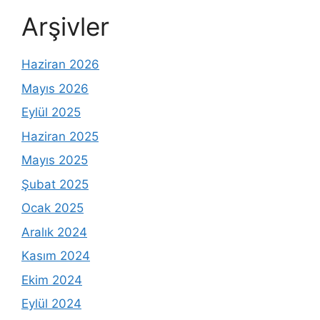
Arşivler
Haziran 2026
Mayıs 2026
Eylül 2025
Haziran 2025
Mayıs 2025
Şubat 2025
Ocak 2025
Aralık 2024
Kasım 2024
Ekim 2024
Eylül 2024