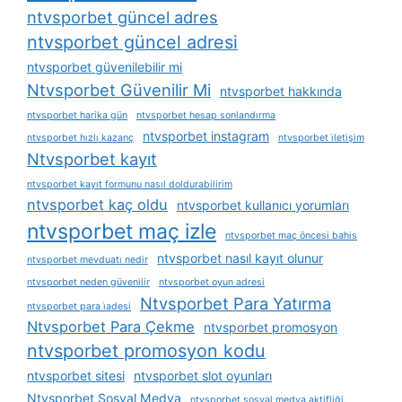
ntvsporbet güncel adres
ntvsporbet güncel adresi
ntvsporbet güvenilebilir mi
Ntvsporbet Güvenilir Mi
ntvsporbet hakkında
ntvsporbet harika gün
ntvsporbet hesap sonlandırma
ntvsporbet instagram
ntvsporbet hızlı kazanç
ntvsporbet i̇letişim
Ntvsporbet kayıt
ntvsporbet kayıt formunu nasıl doldurabilirim
ntvsporbet kaç oldu
ntvsporbet kullanıcı yorumları
ntvsporbet maç izle
ntvsporbet maç öncesi bahis
ntvsporbet nasıl kayıt olunur
ntvsporbet mevduatı nedir
ntvsporbet neden güvenilir
ntvsporbet oyun adresi
Ntvsporbet Para Yatırma
ntvsporbet para i̇adesi
Ntvsporbet Para Çekme
ntvsporbet promosyon
ntvsporbet promosyon kodu
ntvsporbet sitesi
ntvsporbet slot oyunları
Ntvsporbet Sosyal Medya
ntvsporbet sosyal medya aktifliği