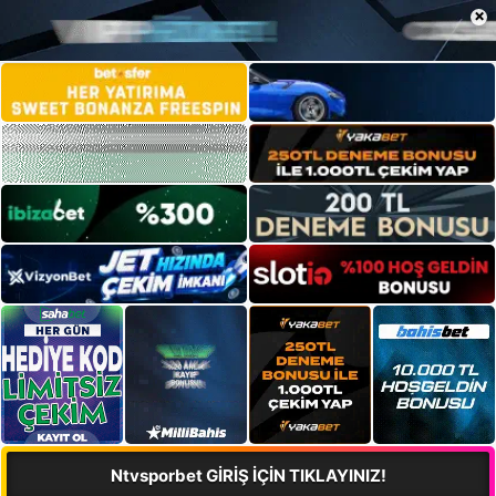
×
Ntvsporbet GİRİŞ İÇİN TIKLAYINIZ!