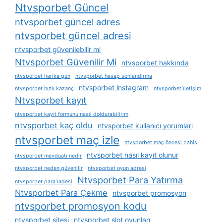
Ntvsporbet Güncel
ntvsporbet güncel adres
ntvsporbet güncel adresi
ntvsporbet güvenilebilir mi
Ntvsporbet Güvenilir Mi
ntvsporbet hakkında
ntvsporbet harika gün
ntvsporbet hesap sonlandırma
ntvsporbet instagram
ntvsporbet hızlı kazanç
ntvsporbet i̇letişim
Ntvsporbet kayıt
ntvsporbet kayıt formunu nasıl doldurabilirim
ntvsporbet kaç oldu
ntvsporbet kullanıcı yorumları
ntvsporbet maç izle
ntvsporbet maç öncesi bahis
ntvsporbet nasıl kayıt olunur
ntvsporbet mevduatı nedir
ntvsporbet neden güvenilir
ntvsporbet oyun adresi
Ntvsporbet Para Yatırma
ntvsporbet para i̇adesi
Ntvsporbet Para Çekme
ntvsporbet promosyon
ntvsporbet promosyon kodu
ntvsporbet sitesi
ntvsporbet slot oyunları