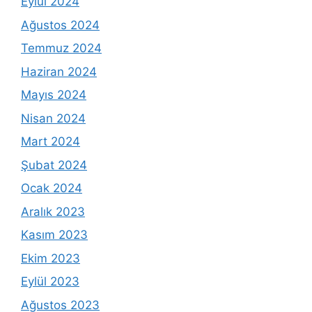
Eylül 2024
Ağustos 2024
Temmuz 2024
Haziran 2024
Mayıs 2024
Nisan 2024
Mart 2024
Şubat 2024
Ocak 2024
Aralık 2023
Kasım 2023
Ekim 2023
Eylül 2023
Ağustos 2023