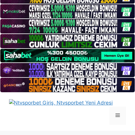
İçeriğe
atla
Menü