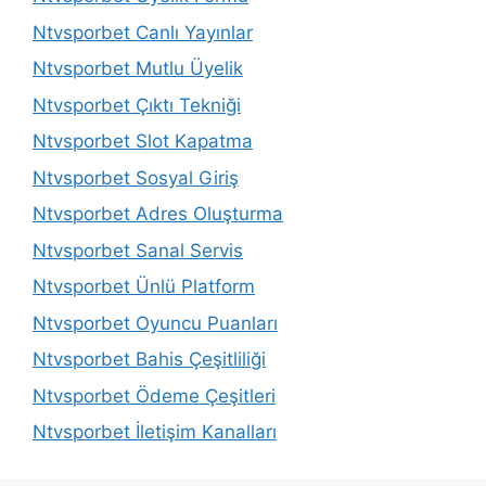
Ntvsporbet Canlı Yayınlar
Ntvsporbet Mutlu Üyelik
Ntvsporbet Çıktı Tekniği
Ntvsporbet Slot Kapatma
Ntvsporbet Sosyal Giriş
Ntvsporbet Adres Oluşturma
Ntvsporbet Sanal Servis
Ntvsporbet Ünlü Platform
Ntvsporbet Oyuncu Puanları
Ntvsporbet Bahis Çeşitliliği
Ntvsporbet Ödeme Çeşitleri
Ntvsporbet İletişim Kanalları