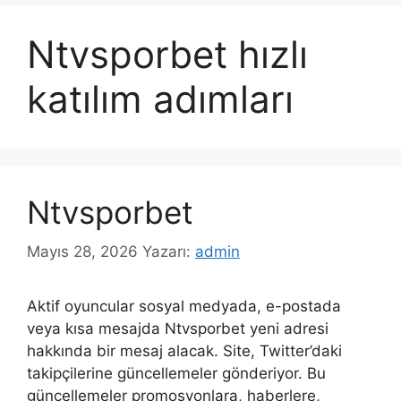
Ntvsporbet hızlı
katılım adımları
Ntvsporbet
Mayıs 28, 2026
Yazarı:
admin
Aktif oyuncular sosyal medyada, e-postada
veya kısa mesajda Ntvsporbet yeni adresi
hakkında bir mesaj alacak. Site, Twitter’daki
takipçilerine güncellemeler gönderiyor. Bu
güncellemeler promosyonlara, haberlere,