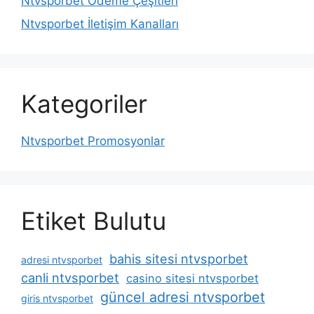
Ntvsporbet Ödeme Çeşitleri
Ntvsporbet İletişim Kanalları
Kategoriler
Ntvsporbet Promosyonlar
Etiket Bulutu
bahis sitesi ntvsporbet
adresi ntvsporbet
canli ntvsporbet
casino sitesi ntvsporbet
güncel adresi ntvsporbet
giris ntvsporbet