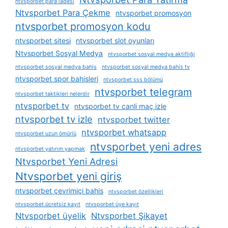
ntvsporbet para i̇adesi
Ntvsporbet Para Çekme
ntvsporbet promosyon
ntvsporbet promosyon kodu
ntvsporbet sitesi
ntvsporbet slot oyunları
Ntvsporbet Sosyal Medya
ntvsporbet sosyal medya aktifliği
ntvsporbet sosyal medya bahis
ntvsporbet sosyal medya bahis tv
ntvsporbet spor bahisleri
ntvsporbet sss bölümü
ntvsporbet telegram
ntvsporbet taktikleri nelerdir
ntvsporbet tv
ntvsporbet tv canli maç izle
ntvsporbet tv izle
ntvsporbet twitter
ntvsporbet whatsapp
ntvsporbet uzun ömürlü
ntvsporbet yeni adres
ntvsporbet yatırım yapmak
Ntvsporbet Yeni Adresi
Ntvsporbet yeni giriş
ntvsporbet çevrimiçi bahis
ntvsporbet özellikleri
ntvsporbet ücretsiz kayıt
ntvsporbet üye kayıt
Ntvsporbet üyelik
Ntvsporbet Şikayet