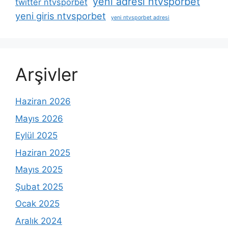
yeni adresi ntvsporbet
twitter ntvsporbet
yeni giris ntvsporbet
yeni ntvsporbet adresi
Arşivler
Haziran 2026
Mayıs 2026
Eylül 2025
Haziran 2025
Mayıs 2025
Şubat 2025
Ocak 2025
Aralık 2024