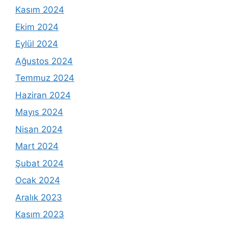
Kasım 2024
Ekim 2024
Eylül 2024
Ağustos 2024
Temmuz 2024
Haziran 2024
Mayıs 2024
Nisan 2024
Mart 2024
Şubat 2024
Ocak 2024
Aralık 2023
Kasım 2023