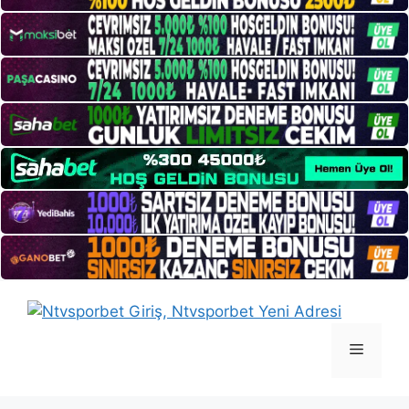
İçeriğe
atla
Menü