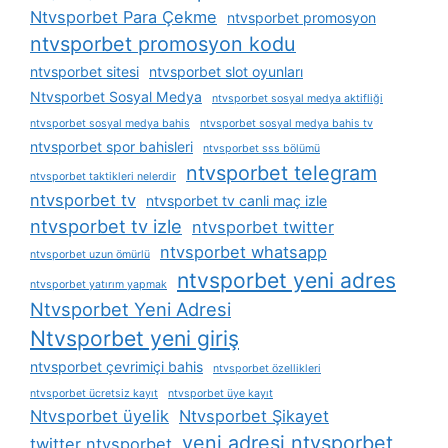
Ntvsporbet Para Çekme
ntvsporbet promosyon
ntvsporbet promosyon kodu
ntvsporbet sitesi
ntvsporbet slot oyunları
Ntvsporbet Sosyal Medya
ntvsporbet sosyal medya aktifliği
ntvsporbet sosyal medya bahis
ntvsporbet sosyal medya bahis tv
ntvsporbet spor bahisleri
ntvsporbet sss bölümü
ntvsporbet telegram
ntvsporbet taktikleri nelerdir
ntvsporbet tv
ntvsporbet tv canli maç izle
ntvsporbet tv izle
ntvsporbet twitter
ntvsporbet whatsapp
ntvsporbet uzun ömürlü
ntvsporbet yeni adres
ntvsporbet yatırım yapmak
Ntvsporbet Yeni Adresi
Ntvsporbet yeni giriş
ntvsporbet çevrimiçi bahis
ntvsporbet özellikleri
ntvsporbet ücretsiz kayıt
ntvsporbet üye kayıt
Ntvsporbet üyelik
Ntvsporbet Şikayet
yeni adresi ntvsporbet
twitter ntvsporbet