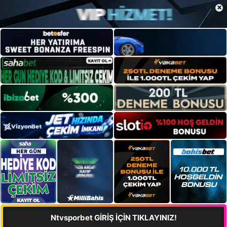
×
Ntvsporbet GİRİŞ İÇİN TIKLAYINIZ!