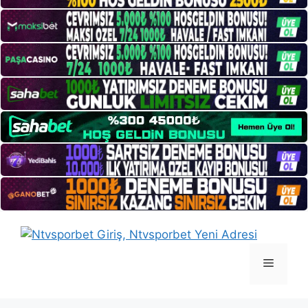
İçeriğe
atla
Menü