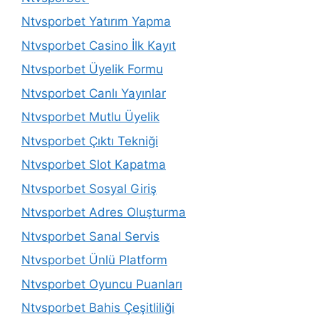
Ntvsporbet Yatırım Yapma
Ntvsporbet Casino İlk Kayıt
Ntvsporbet Üyelik Formu
Ntvsporbet Canlı Yayınlar
Ntvsporbet Mutlu Üyelik
Ntvsporbet Çıktı Tekniği
Ntvsporbet Slot Kapatma
Ntvsporbet Sosyal Giriş
Ntvsporbet Adres Oluşturma
Ntvsporbet Sanal Servis
Ntvsporbet Ünlü Platform
Ntvsporbet Oyuncu Puanları
Ntvsporbet Bahis Çeşitliliği