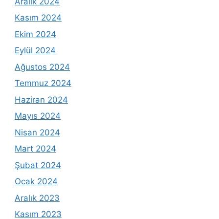
Aralık 2024
Kasım 2024
Ekim 2024
Eylül 2024
Ağustos 2024
Temmuz 2024
Haziran 2024
Mayıs 2024
Nisan 2024
Mart 2024
Şubat 2024
Ocak 2024
Aralık 2023
Kasım 2023