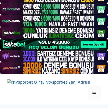
İçeriğe
atla
Menü