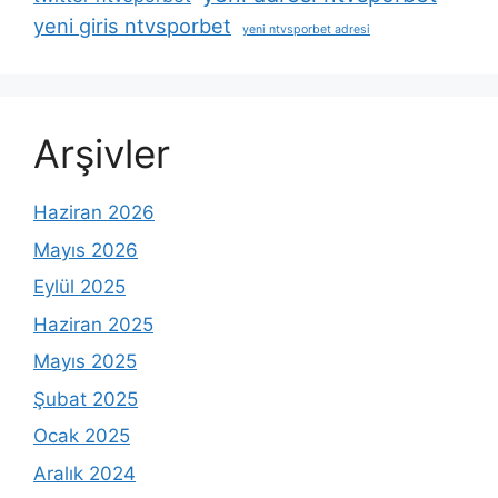
yeni giris ntvsporbet
yeni ntvsporbet adresi
Arşivler
Haziran 2026
Mayıs 2026
Eylül 2025
Haziran 2025
Mayıs 2025
Şubat 2025
Ocak 2025
Aralık 2024