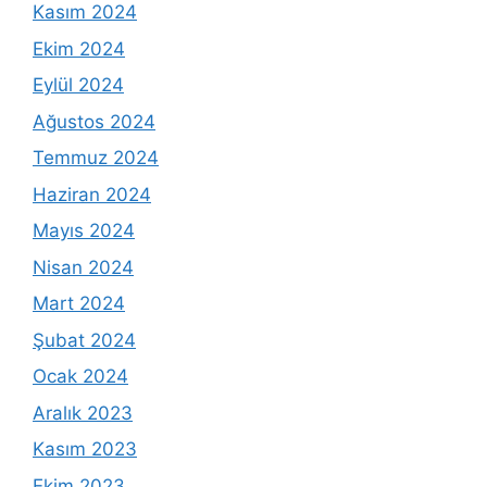
Kasım 2024
Ekim 2024
Eylül 2024
Ağustos 2024
Temmuz 2024
Haziran 2024
Mayıs 2024
Nisan 2024
Mart 2024
Şubat 2024
Ocak 2024
Aralık 2023
Kasım 2023
Ekim 2023