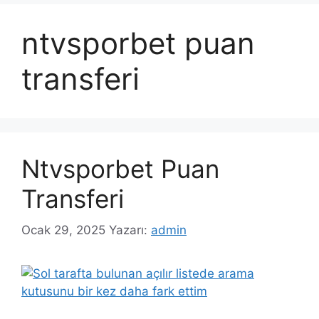
ntvsporbet puan
transferi
Ntvsporbet Puan
Transferi
Ocak 29, 2025
Yazarı:
admin