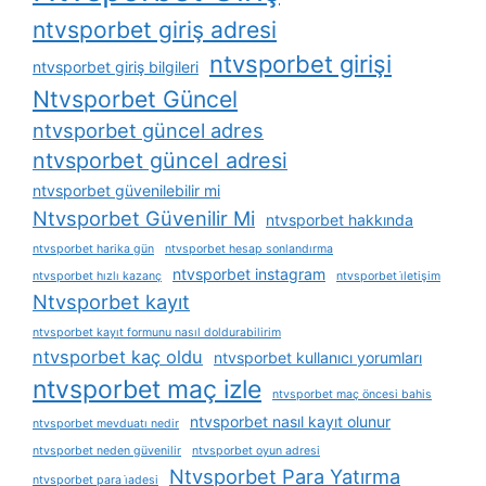
ntvsporbet giriş adresi
ntvsporbet girişi
ntvsporbet giriş bilgileri
Ntvsporbet Güncel
ntvsporbet güncel adres
ntvsporbet güncel adresi
ntvsporbet güvenilebilir mi
Ntvsporbet Güvenilir Mi
ntvsporbet hakkında
ntvsporbet harika gün
ntvsporbet hesap sonlandırma
ntvsporbet instagram
ntvsporbet hızlı kazanç
ntvsporbet i̇letişim
Ntvsporbet kayıt
ntvsporbet kayıt formunu nasıl doldurabilirim
ntvsporbet kaç oldu
ntvsporbet kullanıcı yorumları
ntvsporbet maç izle
ntvsporbet maç öncesi bahis
ntvsporbet nasıl kayıt olunur
ntvsporbet mevduatı nedir
ntvsporbet neden güvenilir
ntvsporbet oyun adresi
Ntvsporbet Para Yatırma
ntvsporbet para i̇adesi