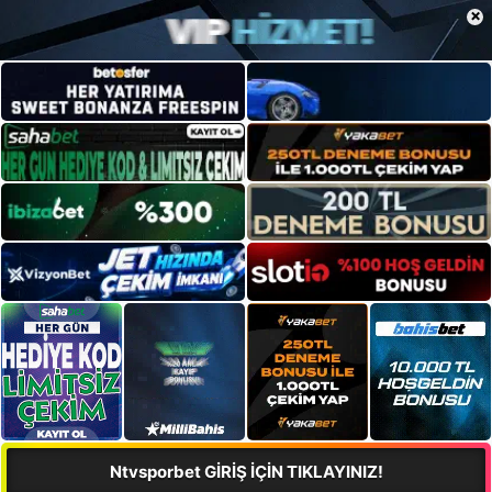
×
Ntvsporbet GİRİŞ İÇİN TIKLAYINIZ!