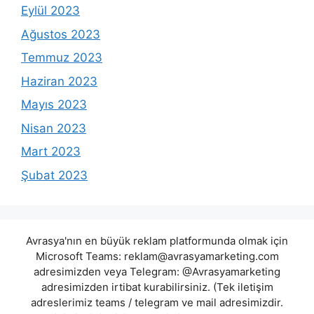
Eylül 2023
Ağustos 2023
Temmuz 2023
Haziran 2023
Mayıs 2023
Nisan 2023
Mart 2023
Şubat 2023
Avrasya'nın en büyük reklam platformunda olmak için
Microsoft Teams:
reklam@avrasyamarketing.com
adresimizden veya Telegram: @Avrasyamarketing
adresimizden irtibat kurabilirsiniz. (Tek iletişim
adreslerimiz teams / telegram ve mail adresimizdir.