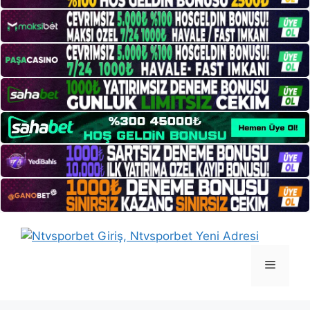
İçeriğe
atla
Menü