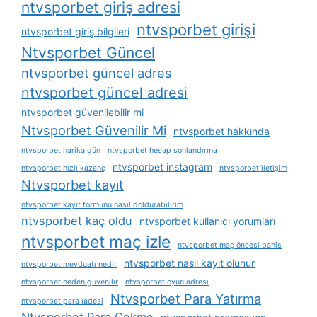
ntvsporbet giriş adresi
ntvsporbet girişi
ntvsporbet giriş bilgileri
Ntvsporbet Güncel
ntvsporbet güncel adres
ntvsporbet güncel adresi
ntvsporbet güvenilebilir mi
Ntvsporbet Güvenilir Mi
ntvsporbet hakkında
ntvsporbet harika gün
ntvsporbet hesap sonlandırma
ntvsporbet instagram
ntvsporbet hızlı kazanç
ntvsporbet i̇letişim
Ntvsporbet kayıt
ntvsporbet kayıt formunu nasıl doldurabilirim
ntvsporbet kaç oldu
ntvsporbet kullanıcı yorumları
ntvsporbet maç izle
ntvsporbet maç öncesi bahis
ntvsporbet nasıl kayıt olunur
ntvsporbet mevduatı nedir
ntvsporbet neden güvenilir
ntvsporbet oyun adresi
Ntvsporbet Para Yatırma
ntvsporbet para i̇adesi