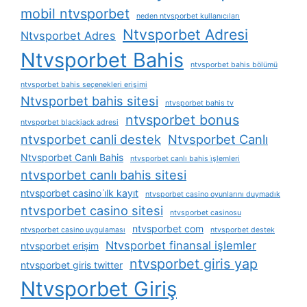
mobil ntvsporbet
neden ntvsporbet kullanıcıları
Ntvsporbet Adresi
Ntvsporbet Adres
Ntvsporbet Bahis
ntvsporbet bahis bölümü
ntvsporbet bahis seçenekleri erişimi
Ntvsporbet bahis sitesi
ntvsporbet bahis tv
ntvsporbet bonus
ntvsporbet blackjack adresi
ntvsporbet canli destek
Ntvsporbet Canlı
Ntvsporbet Canlı Bahis
ntvsporbet canlı bahis i̇şlemleri
ntvsporbet canlı bahis sitesi
ntvsporbet casino i̇lk kayıt
ntvsporbet casino oyunlarını duymadık
ntvsporbet casino sitesi
ntvsporbet casinosu
ntvsporbet com
ntvsporbet casino uygulaması
ntvsporbet destek
Ntvsporbet finansal işlemler
ntvsporbet erişim
ntvsporbet giris yap
ntvsporbet giris twitter
Ntvsporbet Giriş