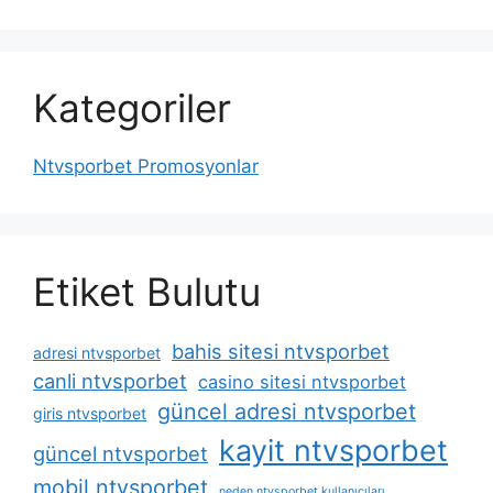
Kategoriler
Ntvsporbet Promosyonlar
Etiket Bulutu
bahis sitesi ntvsporbet
adresi ntvsporbet
canli ntvsporbet
casino sitesi ntvsporbet
güncel adresi ntvsporbet
giris ntvsporbet
kayit ntvsporbet
güncel ntvsporbet
mobil ntvsporbet
neden ntvsporbet kullanıcıları