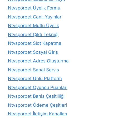
Ntvsporbet Üyelik Formu
Ntvsporbet Canlı Yayınlar
Ntvsporbet Mutlu Üyelik
Ntvsporbet Çıktı Tekniği
Ntvsporbet Slot Kapatma
Ntvsporbet Sosyal Giriş
Ntvsporbet Adres Oluşturma
Ntvsporbet Sanal Servis
Ntvsporbet Ünlü Platform
Ntvsporbet Oyuncu Puanları
Ntvsporbet Bahis Çeşitliliği
Ntvsporbet Ödeme Çeşitleri
Ntvsporbet İletişim Kanalları