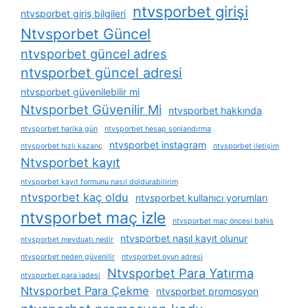
ntvsporbet girişi
ntvsporbet giriş bilgileri
Ntvsporbet Güncel
ntvsporbet güncel adres
ntvsporbet güncel adresi
ntvsporbet güvenilebilir mi
Ntvsporbet Güvenilir Mi
ntvsporbet hakkında
ntvsporbet harika gün
ntvsporbet hesap sonlandırma
ntvsporbet instagram
ntvsporbet hızlı kazanç
ntvsporbet i̇letişim
Ntvsporbet kayıt
ntvsporbet kayıt formunu nasıl doldurabilirim
ntvsporbet kaç oldu
ntvsporbet kullanıcı yorumları
ntvsporbet maç izle
ntvsporbet maç öncesi bahis
ntvsporbet nasıl kayıt olunur
ntvsporbet mevduatı nedir
ntvsporbet neden güvenilir
ntvsporbet oyun adresi
Ntvsporbet Para Yatırma
ntvsporbet para i̇adesi
Ntvsporbet Para Çekme
ntvsporbet promosyon